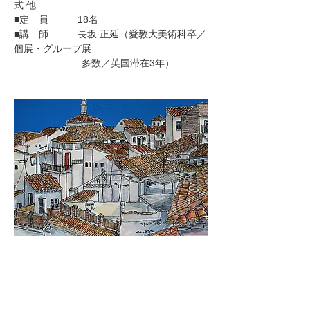
式 他
■定 員 18名
■講 師 長坂 正延（愛教大美術科卒／
個展・グループ展
多数／英国滞在3年）
お申し込み（長坂まで）
090-8548-1409
msnagasa@m4.catvmics.ne.jp