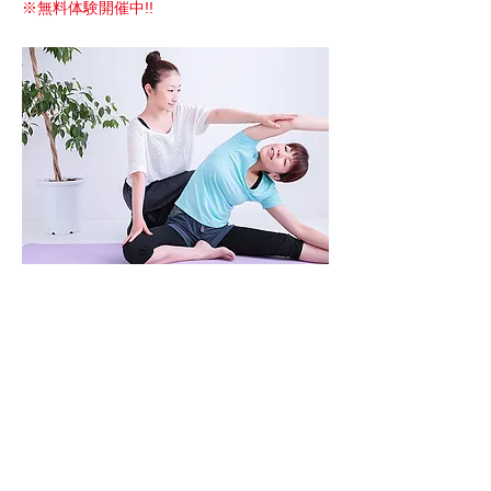
※無料体験開催中!!
お申し込み
0564-58-0137
（鈴木まで）
〒444-0814 愛知県岡崎市羽根町字小豆坂3番地
ウイングタウン内 Tel:
0564-72-3439
© スタジオウイング. All Rights Reserved.