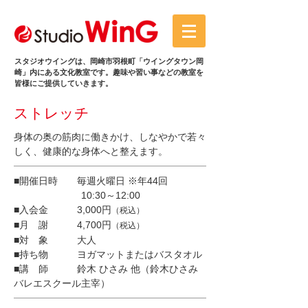
スタジオウイングは、岡崎市羽根町「ウイングタウン岡
崎」内にある文化教室です。趣味や習い事などの教室を
皆様にご提供していきます。
ストレッチ
身体の奥の筋肉に働きかけ、しなやかで若々
しく、健康的な身体へと整えます。
■開催日時 毎週火曜日 ※年44回
10:30～12:00
■入会金 3,000円
（税込）
■月 謝 4,700円
（税込）
■対 象 大人
■持ち物 ヨガマットまたはバスタオル
■講 師 鈴木 ひさみ 他（鈴木ひさみ
バレエスクール主宰）